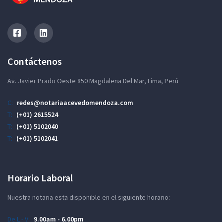
Contáctenos
Av. Javier Prado Oeste 850 Magdalena Del Mar, Lima, Perú
C:
redes@notariaacevedomendoza.com
T:
(+01) 2615524
T:
(+01) 5102040
T:
(+01) 5102041
Horario Laboral
Nuestra notaria esta disponible en el siguiente horario:
De L - V:
9.00am - 6.00pm