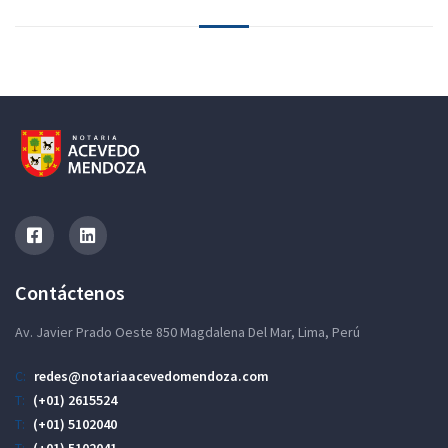
Contáctenos
Av. Javier Prado Oeste 850 Magdalena Del Mar, Lima, Perú
C:
redes@notariaacevedomendoza.com
T:
(+01) 2615524
T:
(+01) 5102040
T:
(+01) 5102041