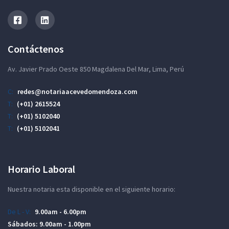
Contáctenos
Av. Javier Prado Oeste 850 Magdalena Del Mar, Lima, Perú
C:
redes@notariaacevedomendoza.com
T:
(+01) 2615524
T:
(+01) 5102040
T:
(+01) 5102041
Horario Laboral
Nuestra notaria esta disponible en el siguiente horario:
De L - V:
9.00am - 6.00pm
Sábados:
9.00am - 1.00pm